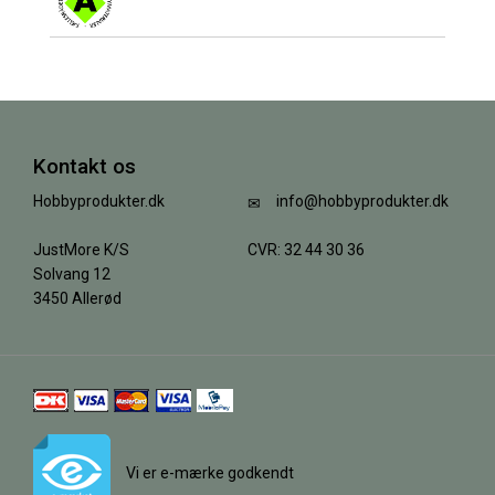
Kontakt os
Hobbyprodukter.dk
info@hobbyprodukter.dk
JustMore K/S
CVR: 32 44 30 36
Solvang 12
3450 Allerød
Vi er e-mærke godkendt