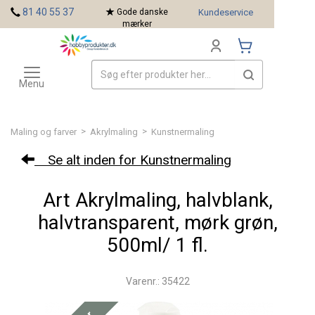
<
81 40 55 37
Gode danske
Kundeservice
mærker
Toggle
Mærker
navigation
Menu
>
>
Maling og farver
Akrylmaling
Kunstnermaling
Se alt inden for Kunstnermaling
Art Akrylmaling, halvblank,
halvtransparent, mørk grøn,
500ml/ 1 fl.
Varenr.: 35422