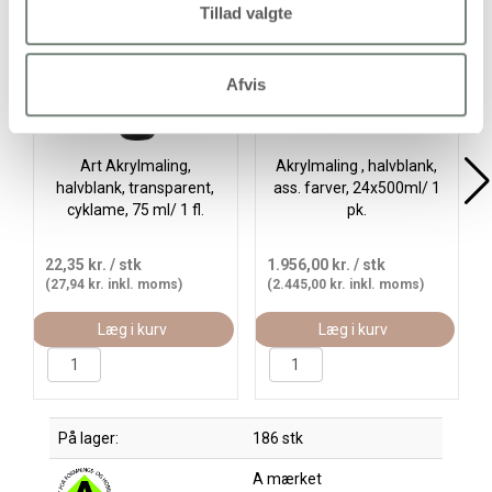
Gratis levering
Tillad valgte
Afvis
Art Akrylmaling,
Akrylmaling , halvblank,
halvblank, transparent,
ass. farver, 24x500ml/ 1
cyklame, 75 ml/ 1 fl.
pk.
22,35 kr.
/ stk
1.956,00 kr.
/ stk
(27,94 kr. inkl. moms)
(2.445,00 kr. inkl. moms)
Læg i kurv
Læg i kurv
På lager:
186 stk
A mærket