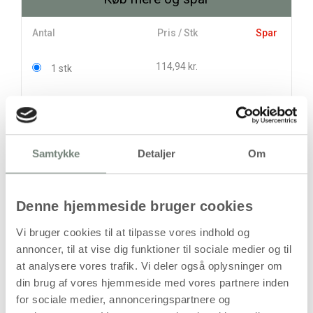
Antal
Pris / Stk
Spar
114,94 kr.
1 stk
98,56 kr.
12 stk
196,50 kr.
stk
Samtykke
Detaljer
Om
114,94
kr.
(
91,95
kr.ekskl. moms)
Denne hjemmeside bruger cookies
Leveringsomkostninger
Vi bruger cookies til at tilpasse vores indhold og
Læg i kurven
annoncer, til at vise dig funktioner til sociale medier og til
Din bestilling er først bindende,
at analysere vores trafik. Vi deler også oplysninger om
når vi har bekræftet din ordre.
din brug af vores hjemmeside med vores partnere inden
for sociale medier, annonceringspartnere og