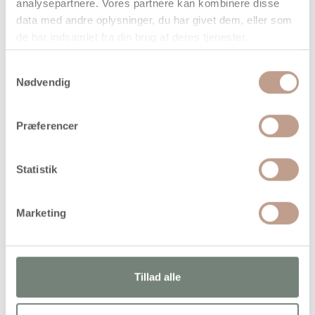
analysepartnere. Vores partnere kan kombinere disse
data med andre oplysninger, du har givet dem, eller som
de har indsamlet fra din brug af deres tjenester.
På lager
Samtykkevalg
Levering: 1-3 hverdage
Nødvendig
Handelsbetingelser
Præferencer
Vandbaseret akrylmaling i tyk konsistens til malerlærred,
Statistik
træ, gips m.m. God kvalitet med høj farvepigmentering og
god lysægthed. Denne akrylmaling tørrer halvblank og
vandfast op. Farverne kan fortyndes med vand, er
Marketing
indbyrdes blandbare og kan iblandes medier. Pensler
rengøres i vand
Tillad alle
Alternativer