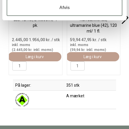
Afvis
Akrylmaling , halvblank,
Creall Studio Akrylmaling,
ass. farver, 24x500ml/ 1
halvdækkende,
pk.
ultramarine blue (42), 120
ml/ 1 fl.
2.445,00
1.956,00 kr.
/ stk
59,94
47,95 kr.
/ stk
inkl. moms
inkl. moms
(2.445,00 kr. inkl. moms)
(59,94 kr. inkl. moms)
Læg i kurv
Læg i kurv
På lager:
351 stk
A mærket