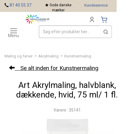
<
81 40 55 37
Gode danske
Kundeservice
mærker
Toggle
Mærker
navigation
Menu
>
>
Maling og farver
Akrylmaling
Kunstnermaling
Se alt inden for Kunstnermaling
Art Akrylmaling, halvblank,
dækkende, hvid, 75 ml/ 1 fl.
Varenr.: 35141