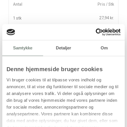
Antal
Pris / Stk
27,94 kr.
1 stk
stk
27,94
kr.
Samtykke
Detaljer
Om
(
22,35
kr.ekskl. moms)
Leveringsomkostninger
Denne hjemmeside bruger cookies
Læg i kurven
Vi bruger cookies til at tilpasse vores indhold og
Din bestilling er først bindende,
annoncer, til at vise dig funktioner til sociale medier og til
når vi har bekræftet din ordre.
at analysere vores trafik. Vi deler også oplysninger om
din brug af vores hjemmeside med vores partnere inden
for sociale medier, annonceringspartnere og
analysepartnere. Vores partnere kan kombinere disse
data med andre oplysninger, du har givet dem, eller som