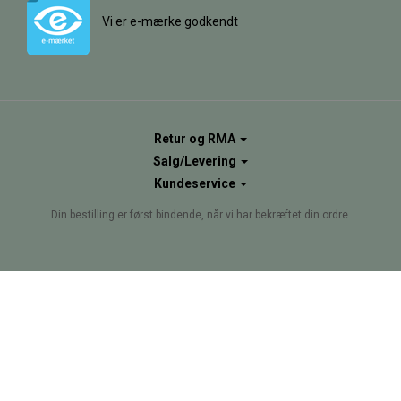
Vi er e-mærke godkendt
Retur og RMA
Salg/Levering
Kundeservice
Din bestilling er først bindende, når vi har bekræftet din ordre.