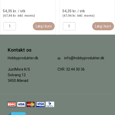
54,35 kr.
/ stk
54,35 kr.
/ stk
(67,94 kr. inkl. moms)
(67,94 kr. inkl. moms)
Læg i kurv
Læg i kurv
Kontakt os
Hobbyprodukter.dk
info@hobbyprodukter.dk
JustMore K/S
CVR: 32 44 30 36
Solvang 12
3450 Allerød