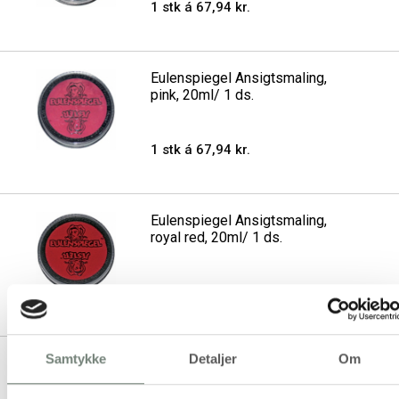
1 stk á 67,94 kr.
Eulenspiegel Ansigtsmaling,
pink, 20ml/ 1 ds.
1 stk á 67,94 kr.
Eulenspiegel Ansigtsmaling,
royal red, 20ml/ 1 ds.
1 stk á 67,94 kr.
Samtykke
Detaljer
Om
Eulenspiegel Ansigtsmaling,
smaragdgrøn, 20ml/ 1 ds.