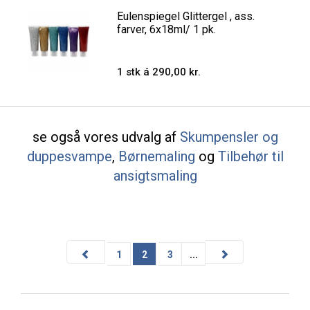
Eulenspiegel Glittergel , ass.
farver, 6x18ml/ 1 pk.
1 stk á 290,00 kr.
se også vores udvalg af
Skumpensler og
duppesvampe
,
Børnemaling
og
Tilbehør til
ansigtsmaling
1
2
3
...