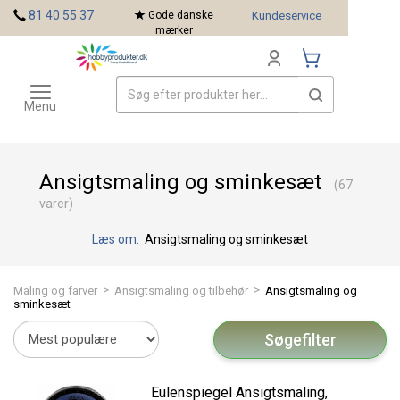
<
81 40 55 37
Gode danske
Kundeservice
mærker
Toggle
Mærker
navigation
Menu
Ansigtsmaling og sminkesæt
(67
varer)
Læs om:
Ansigtsmaling og sminkesæt
>
>
Maling og farver
Ansigtsmaling og tilbehør
Ansigtsmaling og
sminkesæt
Søgefilter
Eulenspiegel Ansigtsmaling,