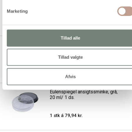
turkis, 20ml/ 1 ds.
Marketing
1 stk á 67,94 kr.
Tillad alle
Eulenspiegel Ansigtsmaling,
witch green, 20ml/ 1 ds.
Tillad valgte
1 stk á 67,94 kr.
Afvis
Eulenspiegel ansigtssminke, grå,
20 ml/ 1 ds.
1 stk á 79,94 kr.