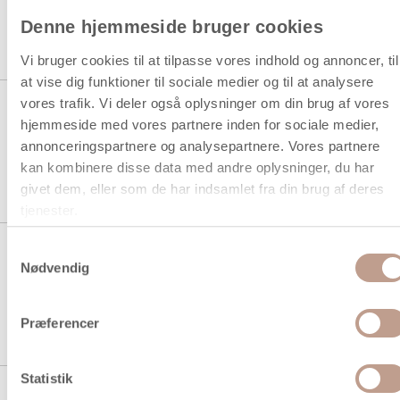
Denne hjemmeside bruger cookies
1 stk á 67,94 kr.
Vi bruger cookies til at tilpasse vores indhold og annoncer, til
at vise dig funktioner til sociale medier og til at analysere
vores trafik. Vi deler også oplysninger om din brug af vores
Eulenspiegel Ansigtsmaling,
solgul, 20ml/ 1 ds.
hjemmeside med vores partnere inden for sociale medier,
annonceringspartnere og analysepartnere. Vores partnere
kan kombinere disse data med andre oplysninger, du har
1 stk á 67,94 kr.
givet dem, eller som de har indsamlet fra din brug af deres
tjenester.
Eulenspiegel Ansigtsmaling, sort,
Samtykkevalg
20ml/ 1 ds.
Nødvendig
1 stk á 67,94 kr.
Præferencer
Statistik
Eulenspiegel Ansigtsmaling,