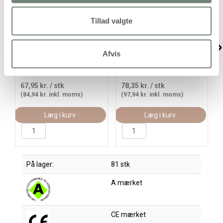
Tillad valgte
Akrylmaling Blank, hvid,
Akrylmaling Neon, neon
500ml/ 1 fl.
gul, 500 ml/ 1 fl.
Afvis
67,95 kr.
/ stk
78,35 kr.
/ stk
(84,94 kr. inkl. moms)
(97,94 kr. inkl. moms)
Læg i kurv
Læg i kurv
På lager:
81 stk
A mærket
CE mærket