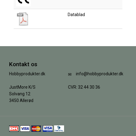
Datablad
Kontakt os
Hobbyprodukter.dk
info@hobbyprodukter.dk
JustMore K/S
CVR: 32 44 30 36
Solvang 12
3450 Allerød