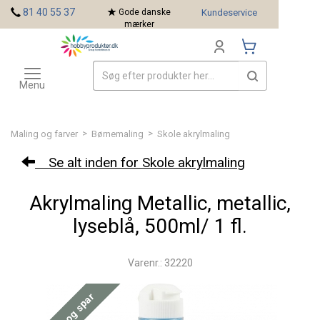
<
81 40 55 37
Gode danske
Kundeservice
mærker
Toggle
Mærker
navigation
Menu
>
>
Maling og farver
Børnemaling
Skole akrylmaling
Se alt inden for Skole akrylmaling
Akrylmaling Metallic, metallic,
lyseblå, 500ml/ 1 fl.
Varenr.: 32220