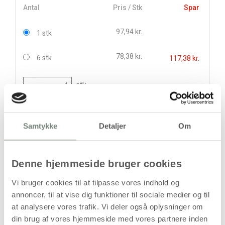
Antal
Pris / Stk
Spar
97,94 kr.
1 stk
78,38 kr.
6 stk
117,38 kr.
stk
97,94
kr.
(
78,35
kr.ekskl. moms)
Samtykke
Detaljer
Om
Leveringsomkostninger
Læg i kurven
Denne hjemmeside bruger cookies
Din bestilling er først bindende,
Vi bruger cookies til at tilpasse vores indhold og
når vi har bekræftet din ordre.
annoncer, til at vise dig funktioner til sociale medier og til
at analysere vores trafik. Vi deler også oplysninger om
din brug af vores hjemmeside med vores partnere inden