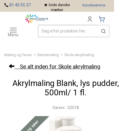
<
81 40 55 37
Gode danske
Kundeservice
mærker
Toggle
Mærker
navigation
Menu
>
>
Maling og farver
Børnemaling
Skole akrylmaling
Se alt inden for Skole akrylmaling
Akrylmaling Blank, lys pudder,
500ml/ 1 fl.
Varenr.: 32018