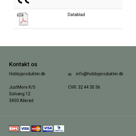
Datablad
Kontakt os
Hobbyprodukter.dk
info@hobbyprodukter.dk
JustMore K/S
CVR: 32 44 30 36
Solvang 12
3450 Allerød