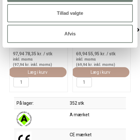
Tillad valgte
Akrylmaling Metallic,
Akrylmaling Mat, primær
metallic, gul, 500ml/ 1 fl.
gul, 500ml/ 1 fl.
Afvis
97,94
78,35 kr.
/ stk
69,94
55,95 kr.
/ stk
inkl. moms
inkl. moms
(97,94 kr. inkl. moms)
(69,94 kr. inkl. moms)
Læg i kurv
Læg i kurv
På lager:
352 stk
A mærket
CE mærket