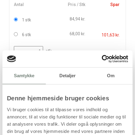
Antal
Pris / Stk
Spar
84,94 kr.
1 stk
68,00 kr.
6 stk
101,63 kr.
stk
84,94
kr.
(
67,95
kr.ekskl. moms)
Samtykke
Detaljer
Om
Leveringsomkostninger
Læg i kurven
Denne hjemmeside bruger cookies
Din bestilling er først bindende,
Vi bruger cookies til at tilpasse vores indhold og
når vi har bekræftet din ordre.
annoncer, til at vise dig funktioner til sociale medier og til
at analysere vores trafik. Vi deler også oplysninger om
din brug af vores hjemmeside med vores partnere inden