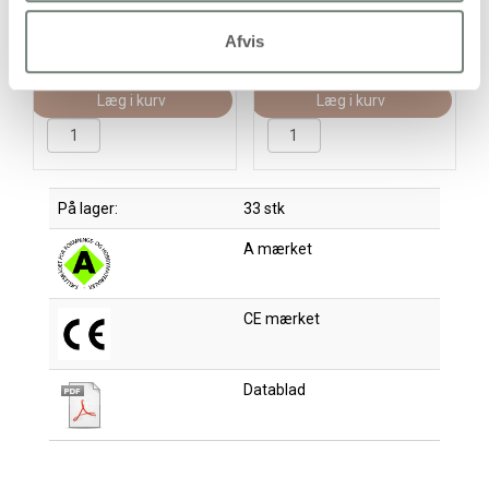
23,95 kr.
/ stk
75,95 kr.
/ stk
Afvis
(29,94 kr. inkl. moms)
(94,94 kr. inkl. moms)
Læg i kurv
Læg i kurv
På lager:
33 stk
A mærket
CE mærket
Datablad