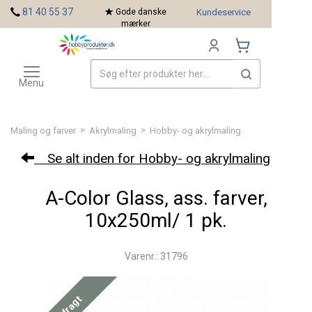
<
81 40 55 37
Gode danske
Kundeservice
mærker
Toggle
Mærker
navigation
Menu
>
>
Maling og farver
Akrylmaling
Hobby- og akrylmaling
Se alt inden for Hobby- og akrylmaling
A-Color Glass, ass. farver,
10x250ml/ 1 pk.
Varenr.: 31796