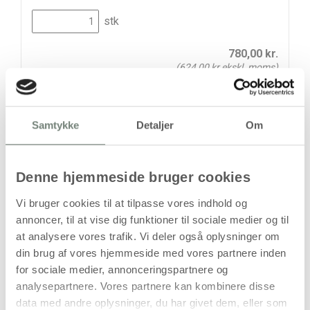
stk
780,00
kr.
(
624,00
kr.ekskl. moms)
Leveringsomkostninger
Læg i kurven
Samtykke
Detaljer
Om
Din bestilling er først bindende,
når vi har bekræftet din ordre.
Denne hjemmeside bruger cookies
Vi bruger cookies til at tilpasse vores indhold og
annoncer, til at vise dig funktioner til sociale medier og til
at analysere vores trafik. Vi deler også oplysninger om
På lager
din brug af vores hjemmeside med vores partnere inden
Levering: 1-3 hverdage
for sociale medier, annonceringspartnere og
analysepartnere. Vores partnere kan kombinere disse
Handelsbetingelser
data med andre oplysninger, du har givet dem, eller som