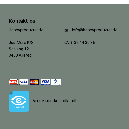
Kontakt os
Hobbyprodukter.dk
info@hobbyprodukter.dk
JustMore K/S
CVR: 32 44 30 36
Solvang 12
3450 Allerød
Vi er e-mærke godkendt