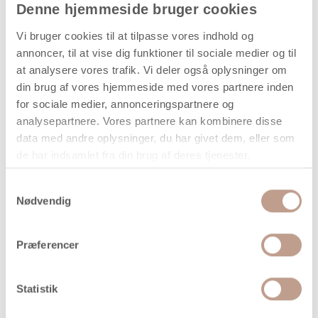
Denne hjemmeside bruger cookies
Vi bruger cookies til at tilpasse vores indhold og
Styroporæg i hvid – H: 7 cm, 50 stk
annoncer, til at vise dig funktioner til sociale medier og til
at analysere vores trafik. Vi deler også oplysninger om
Disse hvide æg er fremstillet i styropor og leveres i en
din brug af vores hjemmeside med vores partnere inden
pakke med 50 stk. Den lette konstruktion gør dem
for sociale medier, annonceringspartnere og
velegnede til ophæng, borddekorationer og kreative
analysepartnere. Vores partnere kan kombinere disse
projekter, hvor der ønskes en formfast og dekorativ base.
data med andre oplysninger, du har givet dem, eller som
Overfladen kan anvendes, som den er, eller dekoreres
de har indsamlet fra din brug af deres tjenester.
yderligere med maling, tusch, glitter, stof eller andre hobby­
materialer. Antallet gør sættet velegnet til gruppearbejde i
Samtykkevalg
skole, institutioner og kreative værksteder samt til
Nødvendig
sæsonudsmykning i forbindelse med påske eller forår.
Tekniske specifikationer
Præferencer
Produkttype: Dekorationsæg / hobbyæg
Materiale: Styropor
Statistik
Farve: Hvid