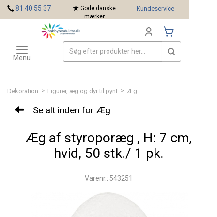
<
81 40 55 37
Gode danske
Kundeservice
mærker
Toggle
Mærker
navigation
Menu
>
>
Dekoration
Figurer, æg og dyr til pynt
Æg
Se alt inden for Æg
Æg af styroporæg , H: 7 cm,
hvid, 50 stk./ 1 pk.
Varenr.: 543251