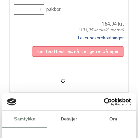
pakker
164,94
kr.
(
131,95
kr.ekskl. moms)
Leveringsomkostninger
Kan først bestilles, når det igen er på lager
Bestillingsvare
Samtykke
Detaljer
Om
Forventet levering: 16-10-2026
Handelsbetingelser