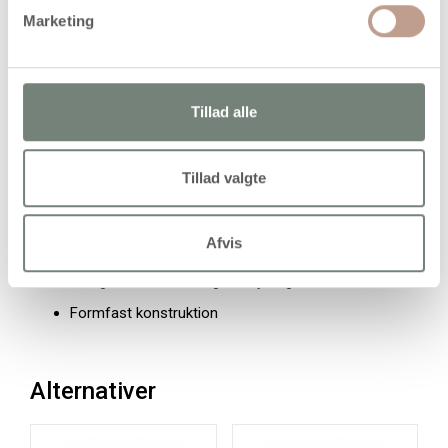
Højde: 7 cm
Marketing
Antal: 50 stk. pr. pakke
Vægt: Letvægts
Anvendelse: Dekoration og kreative projekter
Tillad alle
Egenskaber
Tillad valgte
Stor pakke til fællesprojekter
Lav vægt og nem håndtering
Afvis
Kan males og udsmykkes
Velegnet til sæson- og hobbybrug
Formfast konstruktion
Alternativer