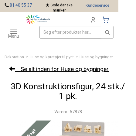
<
81 40 55 37
Gode danske
Kundeservice
mærker
Toggle
Mærker
navigation
Menu
>
>
Dekoration
Huse og køretøjer til pynt
Huse og bygninger
Se alt inden for Huse og bygninger
3D Konstruktionsfigur, 24 stk./
1 pk.
Varenr.: 57878