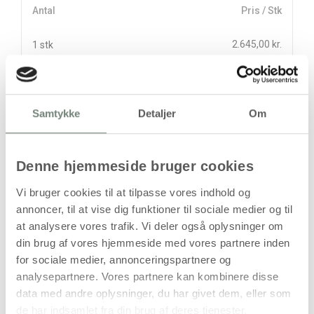
Antal
Pris / Stk
2.645,00 kr.
1 stk
stk
Samtykke
Detaljer
Om
2.645,00
kr.
(
2.116,00
kr.ekskl. moms)
Leveringsomkostninger
Denne hjemmeside bruger cookies
Læg i kurven
Vi bruger cookies til at tilpasse vores indhold og
Din bestilling er først bindende,
annoncer, til at vise dig funktioner til sociale medier og til
når vi har bekræftet din ordre.
at analysere vores trafik. Vi deler også oplysninger om
din brug af vores hjemmeside med vores partnere inden
for sociale medier, annonceringspartnere og
analysepartnere. Vores partnere kan kombinere disse
data med andre oplysninger, du har givet dem, eller som
de har indsamlet fra din brug af deres tjenester.