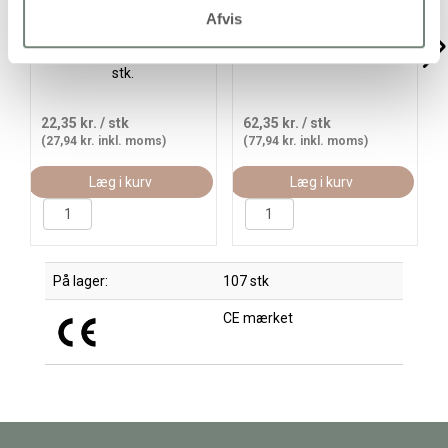
Afvis
Hus med skuffe, H: 10,8
Fyrtårn, H: 13,5+18 cm,
cm, D: 6,8 cm, B: 6,8 cm, 1
2stk./ 1 pk.
stk.
22,35 kr.
/ stk
62,35 kr.
/ stk
(27,94 kr. inkl. moms)
(77,94 kr. inkl. moms)
Læg i kurv
Læg i kurv
På lager:
107 stk
CE mærket