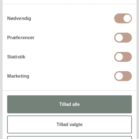
På lager
Levering: 1-3 hverdage
Samtykkevalg
Nødvendig
Handelsbetingelser
Præferencer
Saml-selv 3D-figur af lyst træ. Leveres usamlet. Vejledning
medfølger
Statistik
Marketing
Alternativer
Køb mere og spar
Tillad alle
Tillad valgte