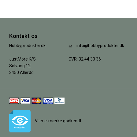
Kontakt os
Hobbyprodukter.dk
info@hobbyprodukter.dk
JustMore K/S
CVR: 32 44 30 36
Solvang 12
3450 Allerød
Vi er e-mærke godkendt