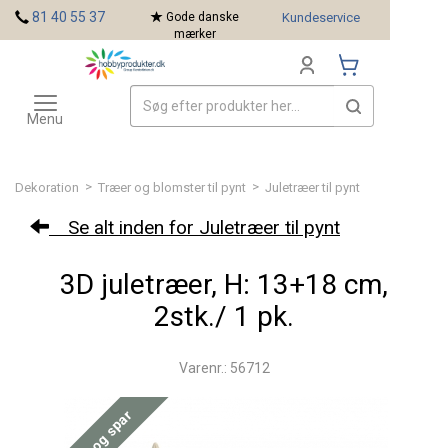
<
81 40 55 37
Gode danske
Kundeservice
mærker
Toggle
Mærker
navigation
Menu
>
>
Dekoration
Træer og blomster til pynt
Juletræer til pynt
Se alt inden for Juletræer til pynt
3D juletræer, H: 13+18 cm,
2stk./ 1 pk.
Varenr.: 56712