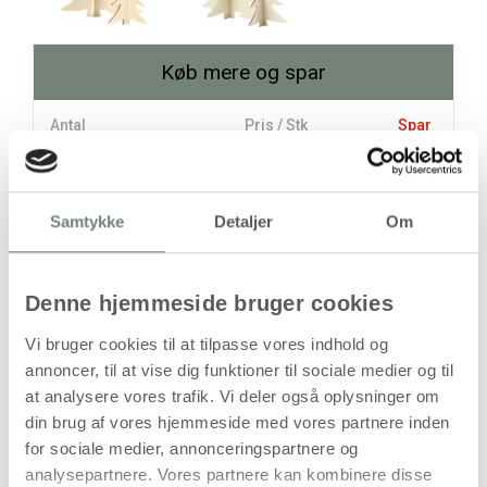
Køb mere og spar
Antal
Pris / Stk
Spar
47,94 kr.
1 stk
Samtykke
Detaljer
Om
36,00 kr.
10 stk
119,38 kr.
stk
Denne hjemmeside bruger cookies
47,94
kr.
Vi bruger cookies til at tilpasse vores indhold og
(
38,35
kr.ekskl. moms)
annoncer, til at vise dig funktioner til sociale medier og til
Leveringsomkostninger
at analysere vores trafik. Vi deler også oplysninger om
din brug af vores hjemmeside med vores partnere inden
Læg i kurven
for sociale medier, annonceringspartnere og
analysepartnere. Vores partnere kan kombinere disse
Din bestilling er først bindende,