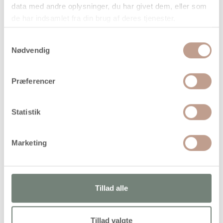
data med andre oplysninger, du har givet dem, eller som
når vi har bekræftet din ordre.
de har indsamlet fra din brug af deres tjenester.
Samtykkevalg
Nødvendig
På lager
Præferencer
Levering: 1-3 hverdage
Handelsbetingelser
Statistik
Marketing
Juletræer i lyst træ med slids, så de er lette at samle. Sæt
med 2 str.
Tillad alle
Alternativer
Tillad valgte