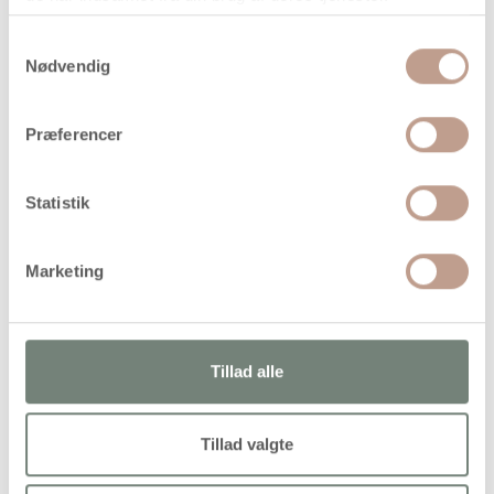
Samtykkevalg
Nødvendig
På lager
Levering: 1-3 hverdage
Præferencer
Handelsbetingelser
Statistik
Figurskåret æske af lyst træ med aftageligt drejelåg i dyvel.
Har diskret magnetlukning
Marketing
Tillad alle
Alternativer
Køb mere og spar
Tillad valgte