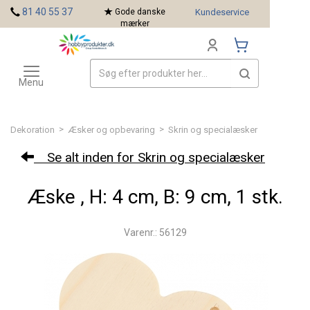
<
81 40 55 37
Gode danske
Kundeservice
mærker
Toggle
Mærker
navigation
Menu
>
>
Dekoration
Æsker og opbevaring
Skrin og specialæsker
Se alt inden for Skrin og specialæsker
Æske , H: 4 cm, B: 9 cm, 1 stk.
Varenr.: 56129