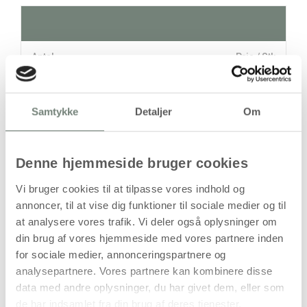
Antal
Pris / Stk
37,94 kr.
1 stk
Samtykke
Detaljer
Om
stk
37,94
kr.
Denne hjemmeside bruger cookies
(
30,35
kr.ekskl. moms)
Vi bruger cookies til at tilpasse vores indhold og
Leveringsomkostninger
annoncer, til at vise dig funktioner til sociale medier og til
at analysere vores trafik. Vi deler også oplysninger om
Læg i kurven
din brug af vores hjemmeside med vores partnere inden
Din bestilling er først bindende,
for sociale medier, annonceringspartnere og
når vi har bekræftet din ordre.
analysepartnere. Vores partnere kan kombinere disse
data med andre oplysninger, du har givet dem, eller som
de har indsamlet fra din brug af deres tjenester.