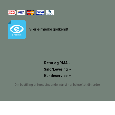
Vi er e-mærke godkendt
Retur og RMA
Salg/Levering
Kundeservice
Din bestilling er først bindende, når vi har bekræftet din ordre.