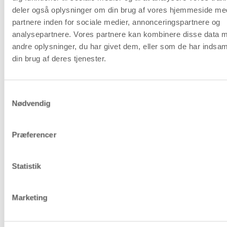
deler også oplysninger om din brug af vores hjemmeside me
partnere inden for sociale medier, annonceringspartnere og
analysepartnere. Vores partnere kan kombinere disse data 
andre oplysninger, du har givet dem, eller som de har indsaml
5.
6.
din brug af deres tjenester.
Bind
I centrum af
merceriseret
rosetten limes
bomuldsgarn i
papirskiven
Samtykkevalg
den samlede
fast med Clear
Nødvendig
roset til
Multi Glue.
ophæng.
Præferencer
Køb produkter til idéen
Statistik
Marketing
Synåle, nr. 3-7, L: 35-45 mm, 30 stk./ 1