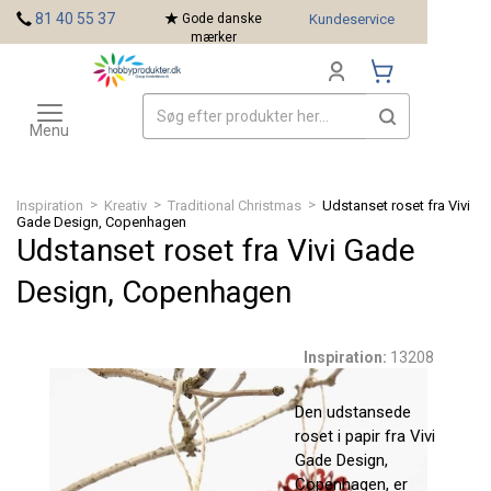
<
81 40 55 37
Gode danske
Kundeservice
mærker
Toggle
Mærker
navigation
Menu
>
>
>
Inspiration
Kreativ
Traditional Christmas
Udstanset roset fra Vivi
Gade Design, Copenhagen
Udstanset roset fra Vivi Gade
Design, Copenhagen
Inspiration:
13208
Den udstansede
roset i papir fra Vivi
Gade Design,
Copenhagen, er