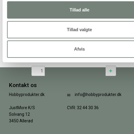
pk.
Tillad alle
29,94 kr.
/ stk
+
Tillad valgte
Multi Glue, 236ml/ 1 fl.
Afvis
114,94 kr.
/ stk
+
Kontakt os
Hobbyprodukter.dk
info@hobbyprodukter.dk
JustMore K/S
CVR: 32 44 30 36
Solvang 12
3450 Allerød