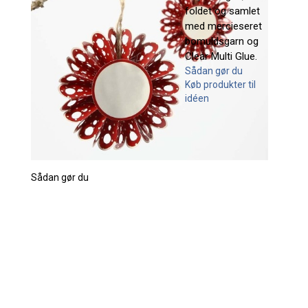
foldet og samlet
med mercieseret
bomuldsgarn og
Clear Multi Glue.
Sådan gør du
Køb produkter til
idéen
Sådan gør du