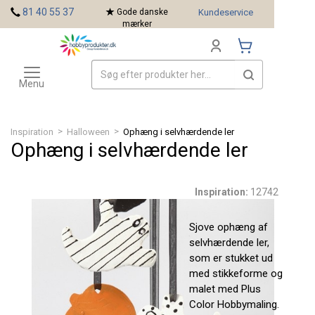
<
81 40 55 37
Gode danske
Kundeservice
mærker
Toggle
Mærker
navigation
Menu
>
>
Inspiration
Halloween
Ophæng i selvhærdende ler
Ophæng i selvhærdende ler
Inspiration:
12742
Sjove ophæng af
selvhærdende ler,
som er stukket ud
med stikkeforme og
malet med Plus
Color Hobbymaling.