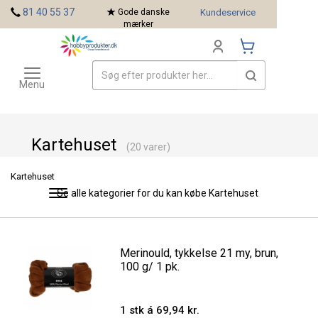
<
81 40 55 37
Gode danske
Kundeservice
mærker
Toggle
Mærker
navigation
Menu
Kartehuset
(20 varer)
Kartehuset
Se alle kategorier for du kan købe Kartehuset
Toggle
navigation
Merinould, tykkelse 21 my, brun,
100 g/ 1 pk.
1 stk á 69,94 kr.