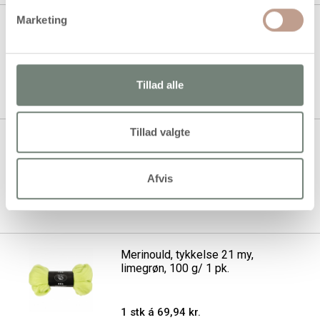
Marketing
Merinould, tykkelse 21 my,
Indhold kan variere, ass. farver,
20x20 g/ 1 pk.
1 stk á 500,00 kr.
Tillad alle
Tillad valgte
Merinould, tykkelse 21 my, grøn,
100 g/ 1 pk.
Afvis
1 stk á 69,94 kr.
Merinould, tykkelse 21 my,
limegrøn, 100 g/ 1 pk.
1 stk á 69,94 kr.