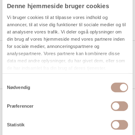
Merinould, tykkelse 21 my, grå,
Denne hjemmeside bruger cookies
100 g/ 1 pk.
Vi bruger cookies til at tilpasse vores indhold og
annoncer, til at vise dig funktioner til sociale medier og til
1 stk á 69,94 kr.
at analysere vores trafik. Vi deler også oplysninger om
din brug af vores hjemmeside med vores partnere inden
for sociale medier, annonceringspartnere og
Merinould, tykkelse 21 my,
analysepartnere. Vores partnere kan kombinere disse
julerød, 100 g/ 1 pk.
data med andre oplysninger, du har givet dem, eller som
de har indsamlet fra din brug af deres tjenester.
1 stk á 69,94 kr.
Samtykkevalg
Nødvendig
Merinould, tykkelse 21 my, violet,
100 g/ 1 pk.
Præferencer
1 stk á 69,94 kr.
Statistik