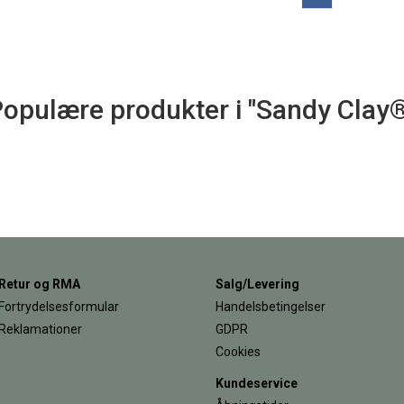
opulære produkter i "Sandy Clay
Retur og RMA
Salg/Levering
Fortrydelsesformular
Handelsbetingelser
Reklamationer
GDPR
Cookies
Kundeservice