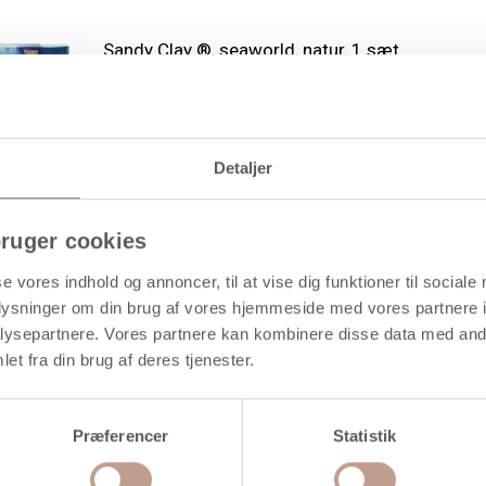
Sandy Clay ®, seaworld, natur, 1 sæt
(inkl. moms)
1 stk á 134,94 kr.
Detaljer
ruger cookies
Sandy Clay ®, ridderborg, natur, 1 sæt
se vores indhold og annoncer, til at vise dig funktioner til sociale
oplysninger om din brug af vores hjemmeside med vores partnere i
ysepartnere. Vores partnere kan kombinere disse data med andr
(inkl. moms)
1 stk á 380,00 kr.
et fra din brug af deres tjenester.
Præferencer
Statistik