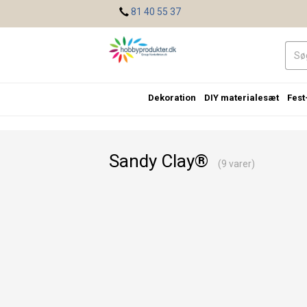
<
81 40 55 37
Dekoration
DIY materialesæt
Fest
Sandy Clay®
(9 varer)