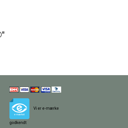
®"
Vi er e-mærke
godkendt