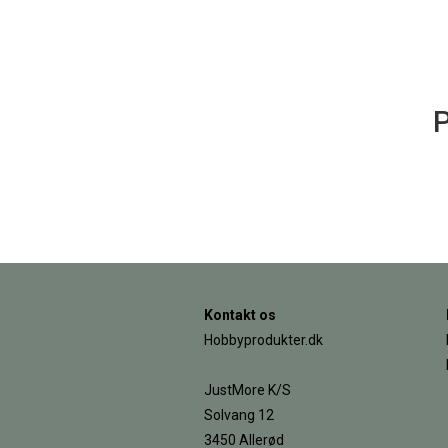
P
Kontakt os
Hobbyprodukter.dk
JustMore K/S
Solvang 12
3450 Allerød