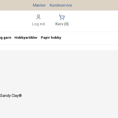
Mærker
Kundeservice
Log ind
Kurv (0)
og garn
Hobbyartikler
Papir hobby