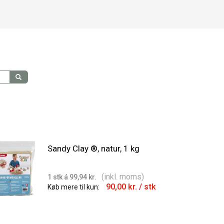
Sandy Clay ®, natur, 1 kg
(inkl. moms)
1 stk á 99,94 kr.
90,00 kr.
/ stk
Køb mere til kun: