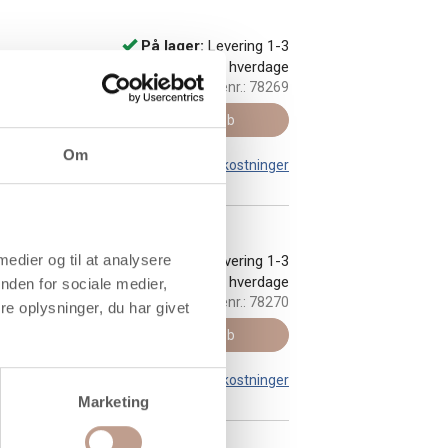
På lager:
Levering 1-3
hverdage
Varenr.:
78269
Køb
Om
Leveringsomkostninger
 medier og til at analysere
På lager:
Levering 1-3
hverdage
nden for sociale medier,
Varenr.:
78270
e oplysninger, du har givet
Køb
Leveringsomkostninger
Marketing