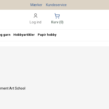
Mærker
Kundeservice
Log ind
Kurv (0)
og garn
Hobbyartikler
Papir hobby