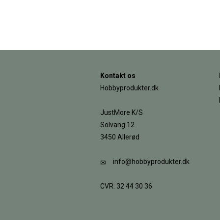
Kontakt os
Hobbyprodukter.dk
JustMore K/S
Solvang 12
3450 Allerød
info@hobbyprodukter.dk
CVR: 32 44 30 36