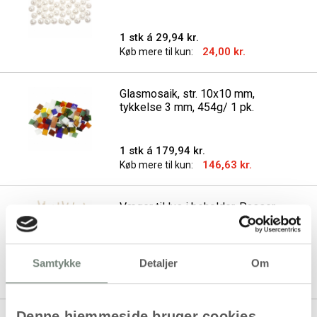
1 stk á 29,94 kr.
24,00 kr.
Køb mere til kun:
Glasmosaik, str. 10x10 mm,
tykkelse 3 mm, 454g/ 1 pk.
1 stk á 179,94 kr.
146,63 kr.
Køb mere til kun:
Væger til lys i beholder, Passer
til beholdere på 20-65 mm i
diam., L: 110 mm, tykkelse 2 mm,
10 stk./ 1 pk.
Samtykke
Detaljer
Om
1 stk á 37,94 kr.
Denne hjemmeside bruger cookies