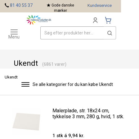
<
81 40 55 37
Gode danske
Kundeservice
mærker
Toggle
Mærker
navigation
Menu
Ukendt
(6861 varer)
Ukendt
Se alle kategorier for du kan købe Ukendt
Toggle
navigation
Malerplade, str. 18x24 cm,
tykkelse 3 mm, 280 g, hvid, 1 stk.
1 stk á 9,94 kr.