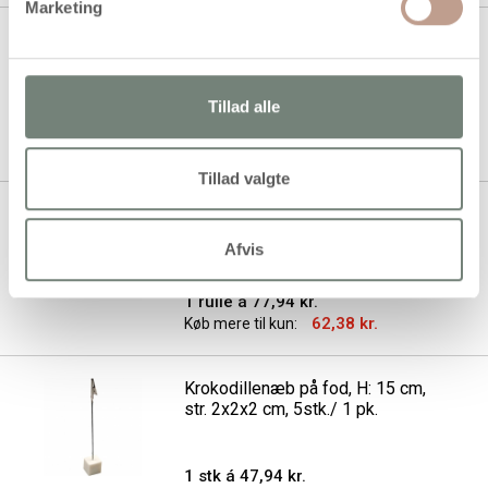
Marketing
Voksperler, diam. 5 mm, hulstr.
0,7 mm, guld, 100stk./ 1 pk.
Tillad alle
1 stk á 29,94 kr.
24,00 kr.
Køb mere til kun:
Tillad valgte
Powertape, B: 7 mm, 25m/ 1 rl.
rød
Afvis
1 rulle á 77,94 kr.
62,38 kr.
Køb mere til kun:
Krokodillenæb på fod, H: 15 cm,
str. 2x2x2 cm, 5stk./ 1 pk.
1 stk á 47,94 kr.