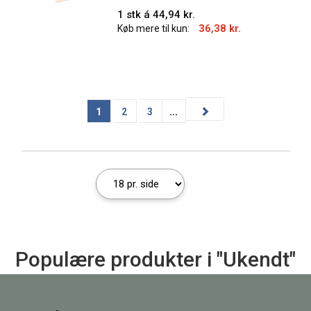
1 stk á 44,94 kr.
36,38 kr.
Køb mere til kun:
1
2
3
...
Populære produkter i "Ukendt"