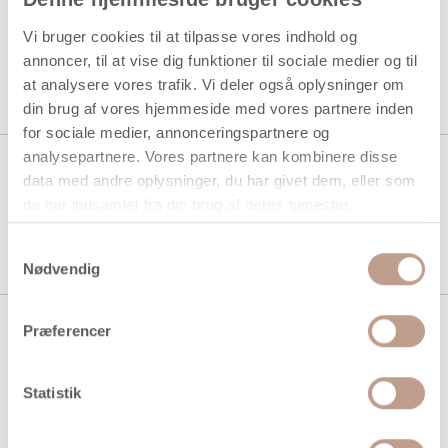
Skolelim, 100 ml/ 1 fl.
Vi bruger cookies til at tilpasse vores indhold og
annoncer, til at vise dig funktioner til sociale medier og til
1 stk á 27,94 kr.
at analysere vores trafik. Vi deler også oplysninger om
22,81 kr.
Køb mere til kun:
din brug af vores hjemmeside med vores partnere inden
for sociale medier, annonceringspartnere og
analysepartnere. Vores partnere kan kombinere disse
Palet, Rund palet med 11 rum,
data med andre oplysninger, du har givet dem, eller som
diam. 17 cm, hvid, 1 stk.
de har indsamlet fra din brug af deres tjenester.
1 stk á 9,94 kr.
Samtykkevalg
Nødvendig
Tøjklemmer, L: 30 mm, B: 3 mm,
Præferencer
100stk./ 1 pk.
Statistik
1 stk á 49,94 kr.
37,50 kr.
Køb mere til kun: